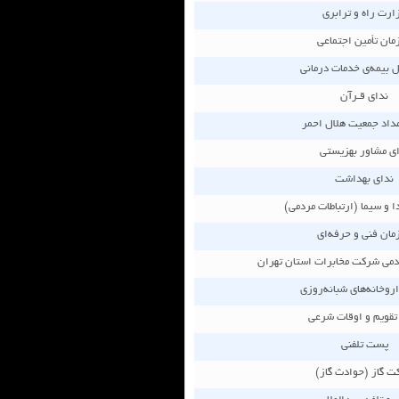
ارت راه و ترابری
مان تأمين اجتماعی
ل بيمه‌ی خدمات درمانی
ندای قـرآن
مداد جمعيت هلال احمر
ی مشاور بهزيستی
ندای بهداشت
 و سيما (ارتباطات مردمی)
مان فنی و حرفه‌ای
ردمی شركت مخابرات استان تهران
اروخانه‌های شبانه‌روزی
 تقويم و اوقات شرعی
پست تلفنی
ت گاز (حوادث گاز)