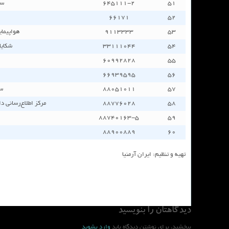
٥١
٢-٦٤٥١١١
سا
٦٦١٧١
٥٢
٥٣
٩١١٣٣٣٣
هواپیمای
٥٤
٣٣١١١٠٤٤
شکایا
٦٠٩٩٢٨٢٨
٥٥
٦٦٩٣٩٥٩٥
٥٦
٥٧
٨٨٠٥١٠١١
سا
٥٨
٨٨٧٧٦٠٢٨
مرکز اطلاع‌رسانی د
٥-٨٨٧٤٠١٦٣
٥٩
٨٨٩٠٠٨٨٩
٦٠
تهیه و تنظیم: ایران آرمنیا
دیدگاهتان را بنویسید
ببخشید، برای نوشتن دیدگاه باید
وارد بشوید