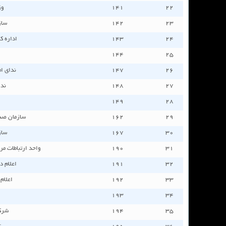
٢٢
١٤١
وز
٢٣
١٤٢
ساز
٢٤
١٤٣
اداره ك
١٤٤
٢٥
٢٦
١٤٧
ندای ا
٢٧
١٤٨
ندا
١٤٩
٢٨
٢٩
١٦٢
سازمان صدا
٣٠
١٦٧
ساز
٣١
١٩٠
واحد ارتباطات م
٣٢
١٩١
اعلام د
٣٣
١٩٢
اعلام
١٩٣
٣٤
٣٥
١٩٤
شرك