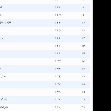
٨
١٢٢
شر
٩
١٢٣
ا
١٠
١٢٤
سازمان باز
١٢٥
١١
١٢
١٢٦
رزر
١٢٧
١٣
١٢٩
١٤
١٣٣
١٥
١٦
١٣٤
س
١٧
١٣٦
سازم
١٣٧
١٨
١٣٨
١٩
٢٠
١٣٩
شرکت 
٢١
١٤٠
شركت پ