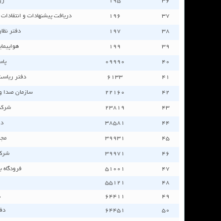
٣٦
١٩٥
رز
٣٧
١٩٦
دریافت پیشنهادات و انتقادات کد
٣٨
١٩٧
دفتر نظار
٣٩
١٩٩
هواپيماي
٤٠
٠٩٩٩٠
پاس
٤١
٦١٣٣
دفتر رياست
٤٢
٢٢١٦٠
سازمان صدا و
٤٣
٢٣٨١٩
شرکت
٤٤
٣٨٥٨١
دا
٤٥
٣٩٩٣١
مجل
٤٦
٣٩٩٧١
شرکت
٤٧
٥١٠٠١
فرودگاه بی
٥٥١٢١
٤٨
٤٩
٦٤٤١١
د
٥٠
٦٤٤٥١
دف