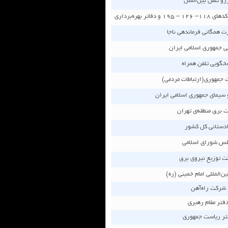
رو تلفن بين‌الملل
های ١١٨
–
١٢٦
–
١٩٥ و دفاتر بهره‌برداری
ت همگانی فرماندهی ناجا
ی جمهوری اسلامی ايران
خگويی تلفن همراه
 جمهوری(ارتباطات مردمی)
 سيمای جمهوری اسلامی ايران
 برق منطقه‌ی تهران
دستانی کل کشور
س شورای اسلامی
 توزیع نیروی برق
ن‌المللی امام خمینی (ره)
شركت راه‌آهن
فتر مقام رهبری
تر رياست جمهوری