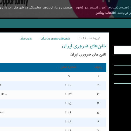
ن آرمنیا با سابقه‌ی بیش از 18 سال در زمینه‌ی ثبت‌نام آزمون آیلتس در کشور ارمنستان و دارای دفتر نمایندگی در شهرها
 می‌باشد.
اطلاعات بیشتر
فوریه 18, 2016
تلفن‌های ضروری ایران
بدون نظر
تلفن‌های ضروری ایران
تلفن های ضروری ایران
رديف
شماره تلفن
١٧
١
٢
١١٠
ف
٣
١١٣
ستاد 
١١٥
٤
٥
١١٦
حفا
١١٨
٦
١١٩
٧