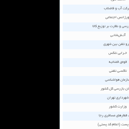
كت آب و فاضلاب
ورژانس اجتماعی
رسی و نظارت بر توزيع كالا
آتـش‌شانـی
و تلفن بين شهری
خـرابی تلكس
قوه‌ی قضائیه
تاكسـی تلفنی
ازمان هواشناسی
ان بازرسی كل كشور
شهرداری تهران
وزارت کشور
قطارهای مسافری رجا
ست (اعلام كد پستی)