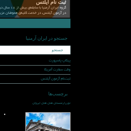
ثبت نام آیلتس
گروه ایرا
در آزمون آیلتس، در خدمت کلیه‌ی هموطنان عزیز
5
4
3
2
1
جستجو در ایران آرمنیا
پيكاپ پاسپورت
وقت سفارت آمریکا
ثبت‌نام آزمون آیلتس
برچسب‌ها
توررارمنستان
هتل
هتل ایروان