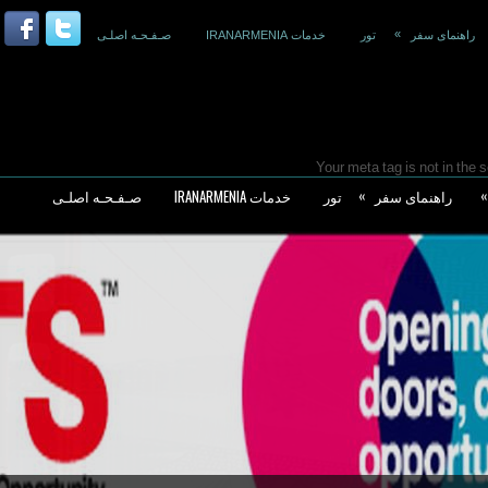
»
راهنمای سفر
تور
خدمات IRANARMENIA
صـفـحـه اصلـی
»
»
راهنمای سفر
تور
خدمات IRANARMENIA
صـفـحـه اصلـی